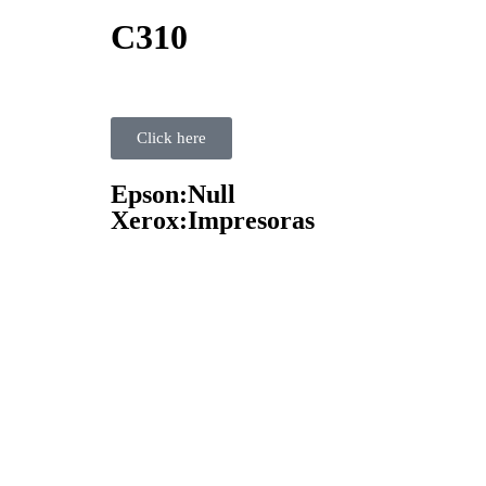
C310
Click here
Epson:Null
Xerox:Impresoras