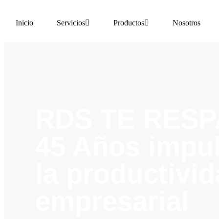
Inicio
Servicios
Productos
Nosotros
RDS TE RESP
45 Años impu
la productivi
empresarial